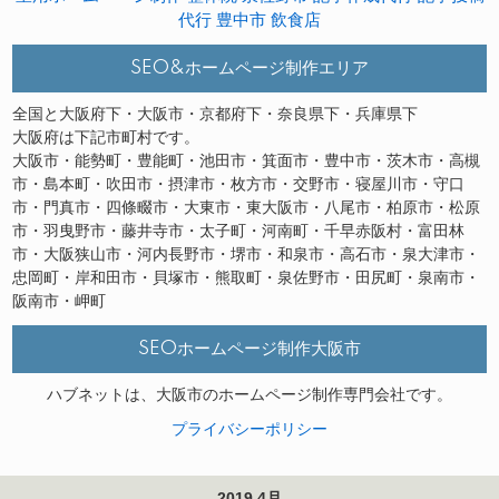
代行
豊中市
飲食店
SEO&ホームページ制作エリア
全国と大阪府下・大阪市・京都府下・奈良県下・兵庫県下
大阪府は下記市町村です。
大阪市・能勢町・豊能町・池田市・箕面市・豊中市・茨木市・高槻
市・島本町・吹田市・摂津市・枚方市・交野市・寝屋川市・守口
市・門真市・四條畷市・大東市・東大阪市・八尾市・柏原市・松原
市・羽曳野市・藤井寺市・太子町・河南町・千早赤阪村・富田林
市・大阪狭山市・河内長野市・堺市・和泉市・高石市・泉大津市・
忠岡町・岸和田市・貝塚市・熊取町・泉佐野市・田尻町・泉南市・
阪南市・岬町
SEOホームページ制作大阪市
ハブネットは、大阪市のホームページ制作専門会社です。
プライバシーポリシー
2019 4月