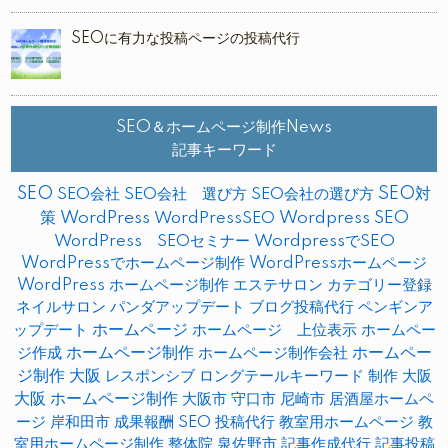
SEOに有力な投稿ページの投稿代行
SEO＆ホームページ制作News
記事キーワード
SEO
SEO対
SEO会社
SEO会社 選び方
SEO会社の選び方
策
WordPress
WordPressSEO
Wordpress SEO
WordPress SEOセミナー
WordpressでSEO
WordPressでホームページ制作
WordPressホームページ
WordPress ホームページ制作
エステサロン
カテゴリー登録
ネイルサロン
パンダアップデート
ブログ投稿代行
ペンギンア
ップデート
ホームページ
ホームページ 上位表示
ホームペー
ホームページ制作
ホームペー
ジ作成
ホームページ制作会社
ジ制作 大阪
レスポンシブ
ロングテールキーワード
制作
大阪
大阪 ホームページ制作
大阪市
守口市
尼崎市
居酒屋ホームペ
ージ
岸和田市
成果報酬 SEO
投稿代行
教室用ホームページ
教
室用ホームページ制作
整体院
泉佐野市
記事作成代行
記事投稿