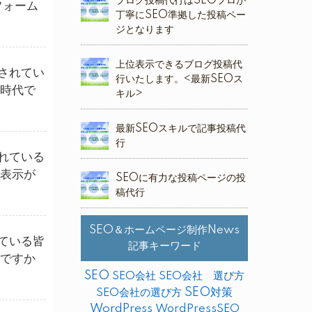
ブログ投稿代行はSEOプロが
フォーム
丁寧にSEO準拠した投稿ペー
ジとなります
上位表示できるブログ投稿代
されてい
行いたします。<最新SEOス
す時代で
キル>
最新SEOスキルで記事投稿代
行
れている
位表示が
SEOに有力な投稿ページの投
稿代行
SEO＆ホームページ制作News
ている皆
記事キーワード
代ですか
SEO
SEO会社
SEO会社 選び方
SEO対策
SEO会社の選び方
WordPress
WordPressSEO