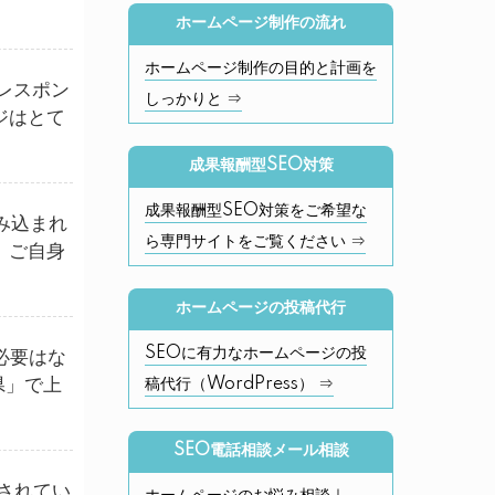
ホームページ制作の流れ
ホームページ制作の目的と計画を
レスポン
しっかりと ⇒
ジはとて
成果報酬型SEO対策
成果報酬型SEO対策をご希望な
み込まれ
ら専門サイトをご覧ください ⇒
、ご自身
ホームページの投稿代行
SEOに有力なホームページの投
必要はな
県」で上
稿代行（WordPress） ⇒
SEO電話相談メール相談
されてい