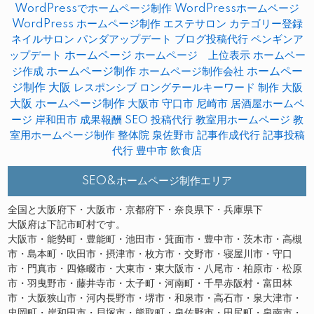
WordPressでホームページ制作
WordPressホームページ
WordPress ホームページ制作
エステサロン
カテゴリー登録
ネイルサロン
パンダアップデート
ブログ投稿代行
ペンギンア
ップデート
ホームページ
ホームページ 上位表示
ホームペー
ホームページ制作
ホームペー
ジ作成
ホームページ制作会社
ジ制作 大阪
レスポンシブ
ロングテールキーワード
制作
大阪
大阪 ホームページ制作
大阪市
守口市
尼崎市
居酒屋ホームペ
ージ
岸和田市
成果報酬 SEO
投稿代行
教室用ホームページ
教
室用ホームページ制作
整体院
泉佐野市
記事作成代行
記事投稿
代行
豊中市
飲食店
SEO&ホームページ制作エリア
全国と大阪府下・大阪市・京都府下・奈良県下・兵庫県下
大阪府は下記市町村です。
大阪市・能勢町・豊能町・池田市・箕面市・豊中市・茨木市・高槻
市・島本町・吹田市・摂津市・枚方市・交野市・寝屋川市・守口
市・門真市・四條畷市・大東市・東大阪市・八尾市・柏原市・松原
市・羽曳野市・藤井寺市・太子町・河南町・千早赤阪村・富田林
市・大阪狭山市・河内長野市・堺市・和泉市・高石市・泉大津市・
忠岡町・岸和田市・貝塚市・熊取町・泉佐野市・田尻町・泉南市・