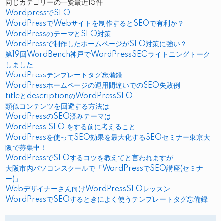
同じカテゴリーの一覧最近15件
WordpressでSEO
WordPressでWebサイトを制作するとSEOで有利か？
WordPressのテーマとSEO対策
WordPressで制作したホームページがSEO対策に強い？
第19回WordBench神戸でWordPressSEOライトニングトーク
しました
WordPressテンプレートタグ忘備録
WordPressホームページの運用間違いでのSEO失敗例
titleとdescriptionのWordPressSEO
類似コンテンツを回避する方法は
WordPressのSEO済みテーマは
WordPress SEO をする前に考えること
WordPressを使ってSEO効果を最大化するSEOセミナー東京大
阪で募集中！
WordPressでSEOするコツを教えてと言われますが
大阪市内パソコンスクールで「WordPressでSEO講座(セミナ
ー)」
Webデザイナーさん向けWordPressSEOレッスン
WordPressでSEOするときによく使うテンプレートタグ忘備録