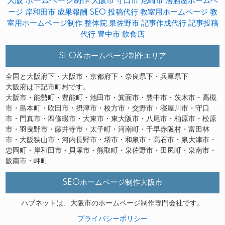
大阪 ホームページ制作
大阪市
守口市
尼崎市
居酒屋ホームペ
ージ
岸和田市
成果報酬 SEO
投稿代行
教室用ホームページ
教
室用ホームページ制作
整体院
泉佐野市
記事作成代行
記事投稿
代行
豊中市
飲食店
SEO&ホームページ制作エリア
全国と大阪府下・大阪市・京都府下・奈良県下・兵庫県下
大阪府は下記市町村です。
大阪市・能勢町・豊能町・池田市・箕面市・豊中市・茨木市・高槻
市・島本町・吹田市・摂津市・枚方市・交野市・寝屋川市・守口
市・門真市・四條畷市・大東市・東大阪市・八尾市・柏原市・松原
市・羽曳野市・藤井寺市・太子町・河南町・千早赤阪村・富田林
市・大阪狭山市・河内長野市・堺市・和泉市・高石市・泉大津市・
忠岡町・岸和田市・貝塚市・熊取町・泉佐野市・田尻町・泉南市・
阪南市・岬町
SEOホームページ制作大阪市
ハブネットは、大阪市のホームページ制作専門会社です。
プライバシーポリシー