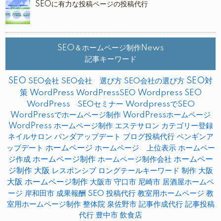
SEOに有力な投稿ページの投稿代行
SEO＆ホームページ制作News
記事キーワード
SEO
SEO対
SEO会社
SEO会社 選び方
SEO会社の選び方
策
WordPress
WordPressSEO
Wordpress SEO
WordPress SEOセミナー
WordpressでSEO
WordPressでホームページ制作
WordPressホームページ
WordPress ホームページ制作
エステサロン
カテゴリー登録
ネイルサロン
パンダアップデート
ブログ投稿代行
ペンギンア
ップデート
ホームページ
ホームページ 上位表示
ホームペー
ホームページ制作
ホームペー
ジ作成
ホームページ制作会社
ジ制作 大阪
レスポンシブ
ロングテールキーワード
制作
大阪
大阪 ホームページ制作
大阪市
守口市
尼崎市
居酒屋ホームペ
ージ
岸和田市
成果報酬 SEO
投稿代行
教室用ホームページ
教
室用ホームページ制作
整体院
泉佐野市
記事作成代行
記事投稿
代行
豊中市
飲食店