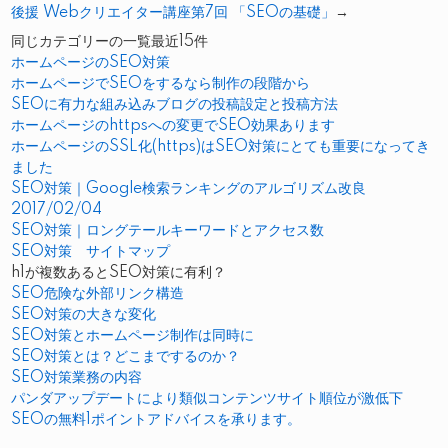
後援 Webクリエイター講座第7回 「SEOの基礎」
→
同じカテゴリーの一覧最近15件
ホームページのSEO対策
ホームページでSEOをするなら制作の段階から
SEOに有力な組み込みブログの投稿設定と投稿方法
ホームページのhttpsへの変更でSEO効果あります
ホームページのSSL化(https)はSEO対策にとても重要になってき
ました
SEO対策｜Google検索ランキングのアルゴリズム改良
2017/02/04
SEO対策｜ロングテールキーワードとアクセス数
SEO対策 サイトマップ
h1が複数あるとSEO対策に有利？
SEO危険な外部リンク構造
SEO対策の大きな変化
SEO対策とホームページ制作は同時に
SEO対策とは？どこまでするのか？
SEO対策業務の内容
パンダアップデートにより類似コンテンツサイト順位が激低下
SEOの無料1ポイントアドバイスを承ります。