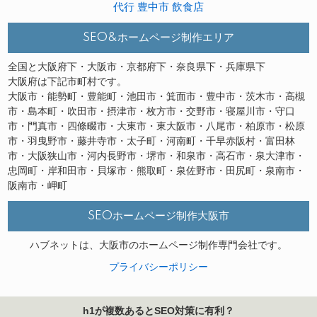
代行
豊中市
飲食店
SEO&ホームページ制作エリア
全国と大阪府下・大阪市・京都府下・奈良県下・兵庫県下
大阪府は下記市町村です。
大阪市・能勢町・豊能町・池田市・箕面市・豊中市・茨木市・高槻
市・島本町・吹田市・摂津市・枚方市・交野市・寝屋川市・守口
市・門真市・四條畷市・大東市・東大阪市・八尾市・柏原市・松原
市・羽曳野市・藤井寺市・太子町・河南町・千早赤阪村・富田林
市・大阪狭山市・河内長野市・堺市・和泉市・高石市・泉大津市・
忠岡町・岸和田市・貝塚市・熊取町・泉佐野市・田尻町・泉南市・
阪南市・岬町
SEOホームページ制作大阪市
ハブネットは、大阪市のホームページ制作専門会社です。
プライバシーポリシー
h1が複数あるとSEO対策に有利？