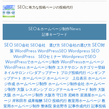
SEOに有力な投稿ページの投稿代行
SEO＆ホームページ制作News
記事キーワード
SEO
SEO対
SEO会社
SEO会社 選び方
SEO会社の選び方
策
WordPress
WordPressSEO
Wordpress SEO
WordPress SEOセミナー
WordpressでSEO
WordPressでホームページ制作
WordPressホームページ
WordPress ホームページ制作
エステサロン
カテゴリー登録
ネイルサロン
パンダアップデート
ブログ投稿代行
ペンギンア
ップデート
ホームページ
ホームページ 上位表示
ホームペー
ホームページ制作
ホームペー
ジ作成
ホームページ制作会社
ジ制作 大阪
レスポンシブ
ロングテールキーワード
制作
大阪
大阪 ホームページ制作
大阪市
守口市
尼崎市
居酒屋ホームペ
ージ
岸和田市
成果報酬 SEO
投稿代行
教室用ホームページ
教
室用ホームページ制作
整体院
泉佐野市
記事作成代行
記事投稿