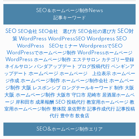
SEO＆ホームページ制作News
記事キーワード
SEO
SEO対
SEO会社
SEO会社 選び方
SEO会社の選び方
策
WordPress
WordPressSEO
Wordpress SEO
WordPress SEOセミナー
WordpressでSEO
WordPressでホームページ制作
WordPressホームページ
WordPress ホームページ制作
エステサロン
カテゴリー登録
ネイルサロン
パンダアップデート
ブログ投稿代行
ペンギンア
ップデート
ホームページ
ホームページ 上位表示
ホームペー
ホームページ制作
ホームペー
ジ作成
ホームページ制作会社
ジ制作 大阪
レスポンシブ
ロングテールキーワード
制作
大阪
大阪 ホームページ制作
大阪市
守口市
尼崎市
居酒屋ホームペ
ージ
岸和田市
成果報酬 SEO
投稿代行
教室用ホームページ
教
室用ホームページ制作
整体院
泉佐野市
記事作成代行
記事投稿
代行
豊中市
飲食店
SEO&ホームページ制作エリア