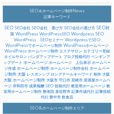
SEO＆ホームページ制作News
記事キーワード
SEO
SEO対
SEO会社
SEO会社 選び方
SEO会社の選び方
策
WordPress
WordPressSEO
Wordpress SEO
WordPress SEOセミナー
WordpressでSEO
WordPressでホームページ制作
WordPressホームページ
WordPress ホームページ制作
エステサロン
カテゴリー登録
ネイルサロン
パンダアップデート
ブログ投稿代行
ペンギンア
ップデート
ホームページ
ホームページ 上位表示
ホームペー
ホームページ制作
ホームペー
ジ作成
ホームページ制作会社
ジ制作 大阪
レスポンシブ
ロングテールキーワード
制作
大阪
大阪 ホームページ制作
大阪市
守口市
尼崎市
居酒屋ホームペ
ージ
岸和田市
成果報酬 SEO
投稿代行
教室用ホームページ
教
室用ホームページ制作
整体院
泉佐野市
記事作成代行
記事投稿
代行
豊中市
飲食店
SEO&ホームページ制作エリア