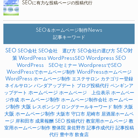
SEOに有力な投稿ページの投稿代行
SEO＆ホームページ制作News
記事キーワード
SEO
SEO対
SEO会社
SEO会社 選び方
SEO会社の選び方
策
WordPress
WordPressSEO
Wordpress SEO
WordPress SEOセミナー
WordpressでSEO
WordPressでホームページ制作
WordPressホームページ
WordPress ホームページ制作
エステサロン
カテゴリー登録
ネイルサロン
パンダアップデート
ブログ投稿代行
ペンギンア
ップデート
ホームページ
ホームページ 上位表示
ホームペー
ホームページ制作
ホームペー
ジ作成
ホームページ制作会社
ジ制作 大阪
レスポンシブ
ロングテールキーワード
制作
大阪
大阪 ホームページ制作
大阪市
守口市
尼崎市
居酒屋ホームペ
ージ
岸和田市
成果報酬 SEO
投稿代行
教室用ホームページ
教
室用ホームページ制作
整体院
泉佐野市
記事作成代行
記事投稿
代行
豊中市
飲食店