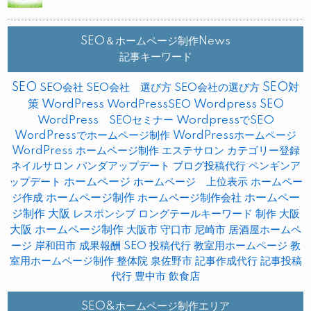
SEO＆ホームページ制作News
記事キーワード
SEO
SEO対
SEO会社
SEO会社 選び方
SEO会社の選び方
策
WordPress
WordPressSEO
Wordpress SEO
WordPress SEOセミナー
WordpressでSEO
WordPressでホームページ制作
WordPressホームページ
WordPress ホームページ制作
エステサロン
カテゴリー登録
ネイルサロン
パンダアップデート
ブログ投稿代行
ペンギンア
ップデート
ホームページ
ホームページ 上位表示
ホームペー
ホームページ制作
ホームペー
ジ作成
ホームページ制作会社
ジ制作 大阪
レスポンシブ
ロングテールキーワード
制作
大阪
大阪 ホームページ制作
大阪市
守口市
尼崎市
居酒屋ホームペ
ージ
岸和田市
成果報酬 SEO
投稿代行
教室用ホームページ
教
室用ホームページ制作
整体院
泉佐野市
記事作成代行
記事投稿
代行
豊中市
飲食店
SEO&ホームページ制作エリア