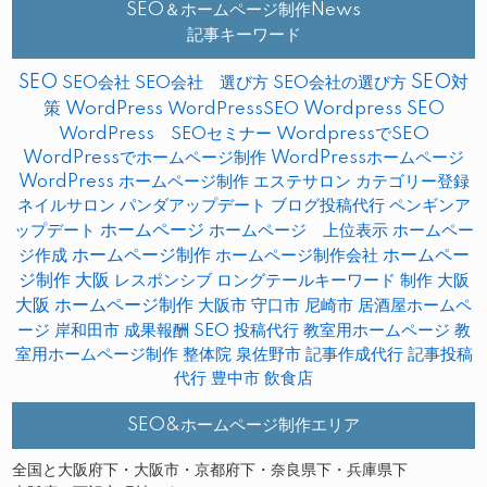
SEO＆ホームページ制作News
記事キーワード
SEO
SEO対
SEO会社
SEO会社 選び方
SEO会社の選び方
策
WordPress
WordPressSEO
Wordpress SEO
WordPress SEOセミナー
WordpressでSEO
WordPressでホームページ制作
WordPressホームページ
WordPress ホームページ制作
エステサロン
カテゴリー登録
ネイルサロン
パンダアップデート
ブログ投稿代行
ペンギンア
ップデート
ホームページ
ホームページ 上位表示
ホームペー
ホームページ制作
ホームペー
ジ作成
ホームページ制作会社
ジ制作 大阪
レスポンシブ
ロングテールキーワード
制作
大阪
大阪 ホームページ制作
大阪市
守口市
尼崎市
居酒屋ホームペ
ージ
岸和田市
成果報酬 SEO
投稿代行
教室用ホームページ
教
室用ホームページ制作
整体院
泉佐野市
記事作成代行
記事投稿
代行
豊中市
飲食店
SEO&ホームページ制作エリア
全国と大阪府下・大阪市・京都府下・奈良県下・兵庫県下