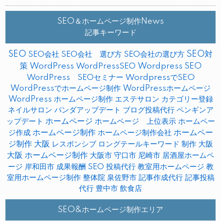
SEO＆ホームページ制作News
記事キーワード
SEO
SEO対
SEO会社
SEO会社 選び方
SEO会社の選び方
策
WordPress
WordPressSEO
Wordpress SEO
WordPress SEOセミナー
WordpressでSEO
WordPressでホームページ制作
WordPressホームページ
WordPress ホームページ制作
エステサロン
カテゴリー登録
ネイルサロン
パンダアップデート
ブログ投稿代行
ペンギンア
ップデート
ホームページ
ホームページ 上位表示
ホームペー
ホームページ制作
ホームペー
ジ作成
ホームページ制作会社
ジ制作 大阪
レスポンシブ
ロングテールキーワード
制作
大阪
大阪 ホームページ制作
大阪市
守口市
尼崎市
居酒屋ホームペ
ージ
岸和田市
成果報酬 SEO
投稿代行
教室用ホームページ
教
室用ホームページ制作
整体院
泉佐野市
記事作成代行
記事投稿
代行
豊中市
飲食店
SEO&ホームページ制作エリア