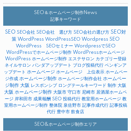
SEO＆ホームページ制作News
記事キーワード
SEO
SEO対
SEO会社
SEO会社 選び方
SEO会社の選び方
策
WordPress
WordPressSEO
Wordpress SEO
WordPress SEOセミナー
WordpressでSEO
WordPressでホームページ制作
WordPressホームページ
WordPress ホームページ制作
エステサロン
カテゴリー登録
ネイルサロン
パンダアップデート
ブログ投稿代行
ペンギンア
ップデート
ホームページ
ホームページ 上位表示
ホームペー
ホームページ制作
ホームペー
ジ作成
ホームページ制作会社
ジ制作 大阪
レスポンシブ
ロングテールキーワード
制作
大阪
大阪 ホームページ制作
大阪市
守口市
尼崎市
居酒屋ホームペ
ージ
岸和田市
成果報酬 SEO
投稿代行
教室用ホームページ
教
室用ホームページ制作
整体院
泉佐野市
記事作成代行
記事投稿
代行
豊中市
飲食店
SEO&ホームページ制作エリア