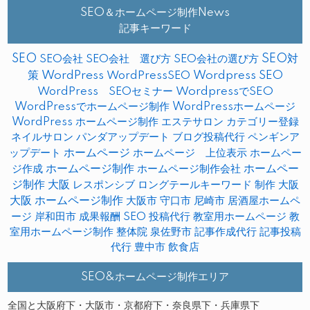
SEO＆ホームページ制作News
記事キーワード
SEO
SEO対
SEO会社
SEO会社 選び方
SEO会社の選び方
策
WordPress
WordPressSEO
Wordpress SEO
WordPress SEOセミナー
WordpressでSEO
WordPressでホームページ制作
WordPressホームページ
WordPress ホームページ制作
エステサロン
カテゴリー登録
ネイルサロン
パンダアップデート
ブログ投稿代行
ペンギンア
ップデート
ホームページ
ホームページ 上位表示
ホームペー
ホームページ制作
ホームペー
ジ作成
ホームページ制作会社
ジ制作 大阪
レスポンシブ
ロングテールキーワード
制作
大阪
大阪 ホームページ制作
大阪市
守口市
尼崎市
居酒屋ホームペ
ージ
岸和田市
成果報酬 SEO
投稿代行
教室用ホームページ
教
室用ホームページ制作
整体院
泉佐野市
記事作成代行
記事投稿
代行
豊中市
飲食店
SEO&ホームページ制作エリア
全国と大阪府下・大阪市・京都府下・奈良県下・兵庫県下