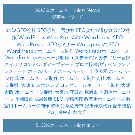
SEO＆ホームページ制作News
記事キーワード
SEO
SEO対
SEO会社
SEO会社 選び方
SEO会社の選び方
策
WordPress
WordPressSEO
Wordpress SEO
WordPress SEOセミナー
WordpressでSEO
WordPressでホームページ制作
WordPressホームページ
WordPress ホームページ制作
エステサロン
カテゴリー登録
ネイルサロン
パンダアップデート
ブログ投稿代行
ペンギンア
ップデート
ホームページ
ホームページ 上位表示
ホームペー
ホームページ制作
ホームペー
ジ作成
ホームページ制作会社
ジ制作 大阪
レスポンシブ
ロングテールキーワード
制作
大阪
大阪 ホームページ制作
大阪市
守口市
尼崎市
居酒屋ホームペ
ージ
岸和田市
成果報酬 SEO
投稿代行
教室用ホームページ
教
室用ホームページ制作
整体院
泉佐野市
記事作成代行
記事投稿
代行
豊中市
飲食店
SEO&ホームページ制作エリア