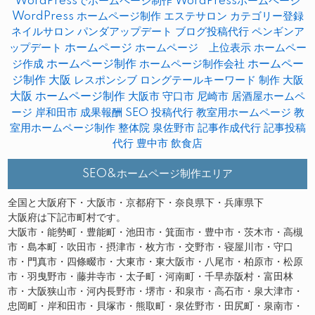
WordPressでホームページ制作
WordPressホームページ
WordPress ホームページ制作
エステサロン
カテゴリー登録
ネイルサロン
パンダアップデート
ブログ投稿代行
ペンギンア
ップデート
ホームページ
ホームページ 上位表示
ホームペー
ホームページ制作
ホームペー
ジ作成
ホームページ制作会社
ジ制作 大阪
レスポンシブ
ロングテールキーワード
制作
大阪
大阪 ホームページ制作
大阪市
守口市
尼崎市
居酒屋ホームペ
ージ
岸和田市
成果報酬 SEO
投稿代行
教室用ホームページ
教
室用ホームページ制作
整体院
泉佐野市
記事作成代行
記事投稿
代行
豊中市
飲食店
SEO&ホームページ制作エリア
全国と大阪府下・大阪市・京都府下・奈良県下・兵庫県下
大阪府は下記市町村です。
大阪市・能勢町・豊能町・池田市・箕面市・豊中市・茨木市・高槻
市・島本町・吹田市・摂津市・枚方市・交野市・寝屋川市・守口
市・門真市・四條畷市・大東市・東大阪市・八尾市・柏原市・松原
市・羽曳野市・藤井寺市・太子町・河南町・千早赤阪村・富田林
市・大阪狭山市・河内長野市・堺市・和泉市・高石市・泉大津市・
忠岡町・岸和田市・貝塚市・熊取町・泉佐野市・田尻町・泉南市・