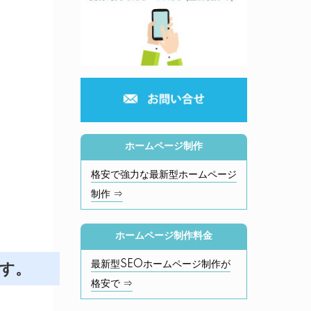
ホームページ制作
格安で強力な最新型ホームページ
制作 ⇒
ホームページ制作料金
最新型SEOホームページ制作が
す。
格安で ⇒