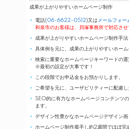
成果が上がりやすいホームページ制作
電話(
06-6622-0512
)又は
メールフォー
和泉市のお客様は、貝塚事務所で対応させ
成果が上がりやすいホームページ制作手法
具体例を元に、成果の上がりやすいホーム
検索に重要なホームページキーワードの選
※最初の設定が大事です！
この段階でお申込金をお預かりします。
ご希望を元に、ユーザビリティーに配慮し
SEO的に有力なホームページコンテンツ
ます。
デザイン性豊かなホームページデザイン画
ホームページ制作着手し約2週間でほぼ完