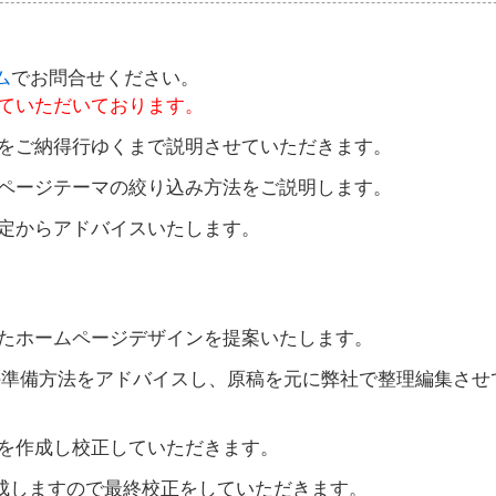
ム
でお問合せください。
ていただいております。
をご納得行ゆくまで説明させていただきます。
ページテーマの絞り込み方法をご説明します。
定からアドバイスいたします。
たホームページデザインを提案いたします。
の準備方法をアドバイスし、原稿を元に弊社で整理編集させ
を作成し校正していただきます。
成しますので最終校正をしていただきます。