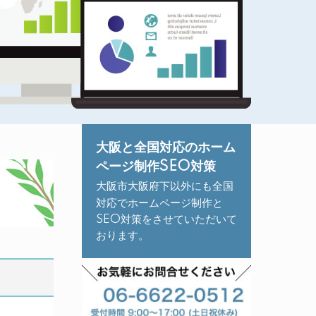
大阪と全国対応のホーム
ページ制作SEO対策
大阪市大阪府下以外にも全国
対応でホームページ制作と
SEO対策をさせていただいて
おります。