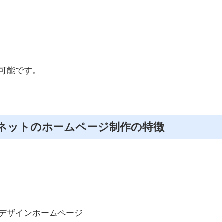
可能です。
ネットのホームページ制作の特徴
デザインホームページ