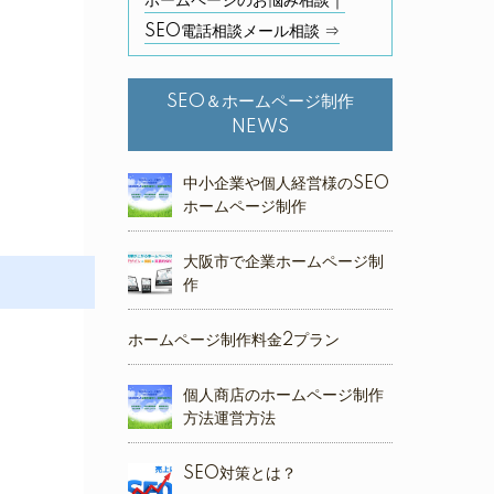
ホームページのお悩み相談｜
SEO電話相談メール相談 ⇒
SEO＆ホームページ制作
NEWS
中小企業や個人経営様のSEO
ホームページ制作
大阪市で企業ホームページ制
作
ホームページ制作料金2プラン
個人商店のホームページ制作
方法運営方法
SEO対策とは？