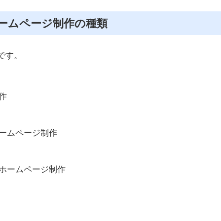
ームページ制作の種類
です。
作
ームページ制作
ホームページ制作