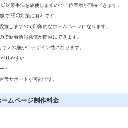
SEO対策手法を駆使しますので上位表示が期待できます。
機能でSEO対策に有利です。
設置しますので印象的なホームページになります。
ので新着情報発信が簡単にできます。
でキメの細かいデザイン性になります。
上がりやすい
ート
運営サポートが可能です。
ホームページ制作料金